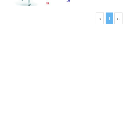
‹‹
1
››