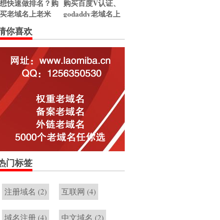
想快速做排名？购
购买百度V认证、
买老域名上老米
godaddy老域名上
吧。
老米吧！
猜你喜欢
热门标签
注册域名
(2)
互联网
(4)
域名注册
(4)
中文域名
(2)