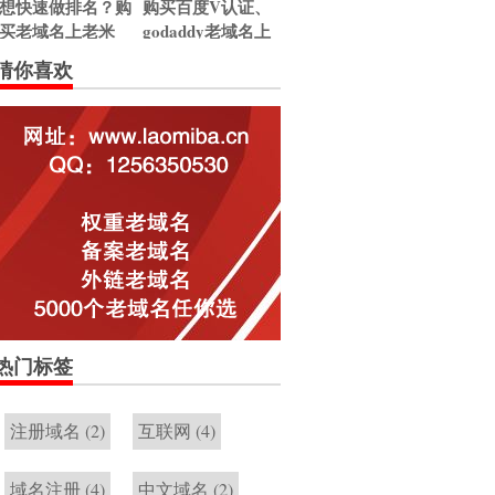
想快速做排名？购
购买百度V认证、
买老域名上老米
godaddy老域名上
吧。
老米吧！
猜你喜欢
热门标签
注册域名
(2)
互联网
(4)
域名注册
(4)
中文域名
(2)