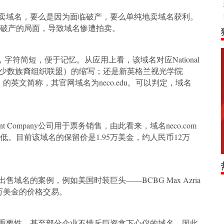
域名，要么是因为面临破产，要么单纯地卖域名获利。
正是因为面临破产的局面，导致域名惨遭拍卖。
年，字符简短，便于记忆。从应用上看，该域名对应National
anization（全美少数族裔组织联盟）的缩写；还是新英格兰视光学院
Optometry）的英文简称，其官网域名为neco.edu。可以判定，域名
nt Company公司用于票务销售，由此看来，域名neco.com
。目前该域名的保留价是1.95万美金，约人民币12万
名的案例，例如美国时装巨头——BCBG Max Azria
55万美金的价格交易。
要性，甚至部分企业不惜斥巨资拿下心仪的域名。因此