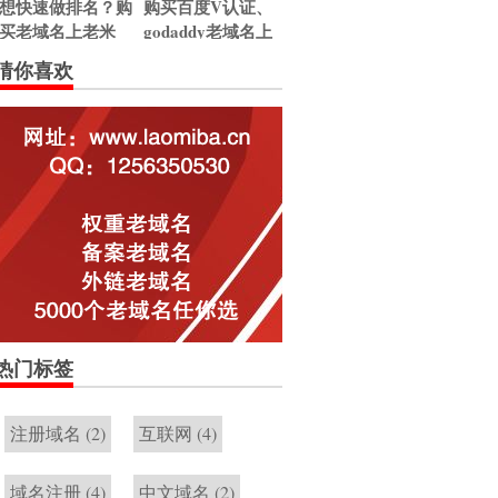
想快速做排名？购
购买百度V认证、
买老域名上老米
godaddy老域名上
吧。
老米吧！
猜你喜欢
热门标签
注册域名
(2)
互联网
(4)
域名注册
(4)
中文域名
(2)