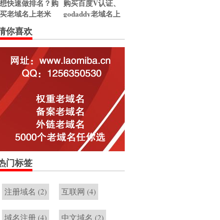
想快速做排名？购
购买百度V认证、
买老域名上老米
godaddy老域名上
吧。
老米吧！
猜你喜欢
热门标签
注册域名
(2)
互联网
(4)
域名注册
(4)
中文域名
(2)